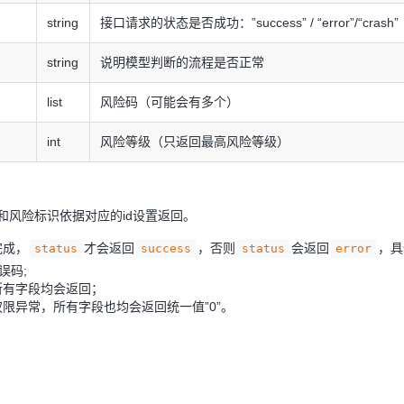
传
string
接口请求的状态是否成功：”success” / “error”/“crash”
传
string
说明模型判断的流程是否正常
传
list
风险码（可能会有多个）
传
int
风险等级（只返回最高风险等级）
和风险标识依据对应的id设置返回。
完成，
才会返回
，否则
会返回
，具
status
success
status
error
错误码;
所有字段均会返回；
限异常，所有字段也均会返回统一值”0”。