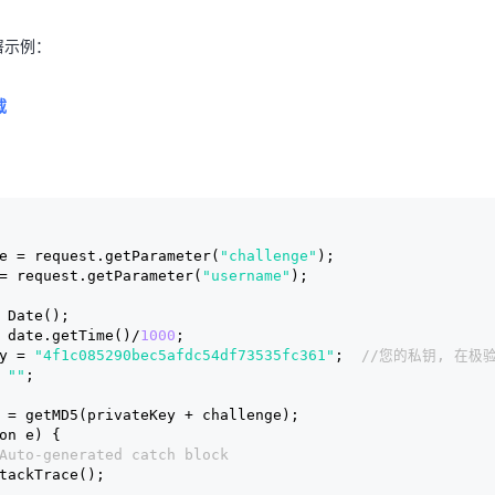
署示例：
载
e = request.getParameter(
"challenge"
);
= request.getParameter(
"username"
);
 Date();
 date.getTime()/
1000
;
y = 
"4f1c085290bec5afdc54df73535fc361"
;  
//您的私钥, 在极
 
""
;
  = getMD5(privateKey + challenge);
on e) {
Auto-generated catch block
StackTrace();