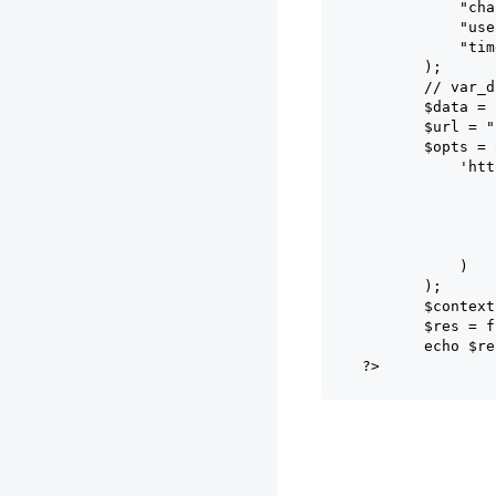
	    "c
	    "u
	    "
	);
	// var_
	$data =
	$url = 
	$opts =
	    'ht
	       
	       
	       
	       
	    )
	);
	$contex
	$res = 
	echo $r
 ?>