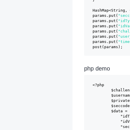
HashMap<String, 
params.put(
"secc
params.put(
"idTy
params.put(
"idVa
params.put(
"chal
params.put(
"user
params.put(
"time
post(params);
php demo
<?php
	$challe
	$userna
	$privat
	$seccod
	$data =
	    "
	    "i
	    "s