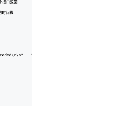
前一个接口返回
时的时间戳
ncoded\r\n" . "Content-Length: " . strlen($data) . "\r\n"