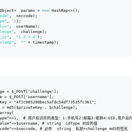
Object>  params = 
new
 HashMap<>();
ode"
,  seccode);
pe"
,  
1
);
lue"
,  userName);
lenge"
,  challenge);
_ip"
,  
"1.2.3.4"
);
stamp"
,  
""
 + timestamp);
nge = $_POST['challenge'];
me = $_POST['username'];
eKey = "4f1c085290bec5afdc54df73535fc361";
e = md5($privateKey . $challenge);
 array(
idType"=>1,  # 用户标识符的类型：1:手机号2:邮箱3:昵称4:UID,用户
dValue"=>$username, # string  idType 对应的值
eccode"=>$seccode, # 必传  string  私钥+challenge md5的签名