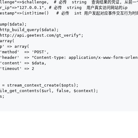
hallenge"=>$challenge,  # 必传  string  查询结果的凭证, 从
ser_ip"=>"127.0.0.1", # 必传  string  用户真实访问网站的ip
timestamp"=>(int)time()   # 必传  int 用户发起对应事件交互行为
dump($data);
 http_build_query($data);
"http://api.geetest.com/gt_verify";
 array(
tp' => array(
 'method'  => 'POST',
 'header'  => "Content-type: application/x-www-form-urle
 'content' => $data,
 'timeout' => 2
t = stream_context_create($opts);
file_get_contents($url, false, $context);
es;