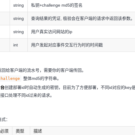
string
私钥+challenge md5的签名
string
查询结果的凭证, 极验会在客户端的请求中返回该参数。
string
用户真实访问网站的ip
int
用户发起对应事件交互行为时的时间戳
返回给客户端的流水号，需要你的客户端传回。
整体md5的字符串。
challenge
后台
创建部署id时自动生成的密钥，目前为了方便部署，不同id对应的key
一个接口处理不同id过来的请求。
格式：
否必须
类型
描述