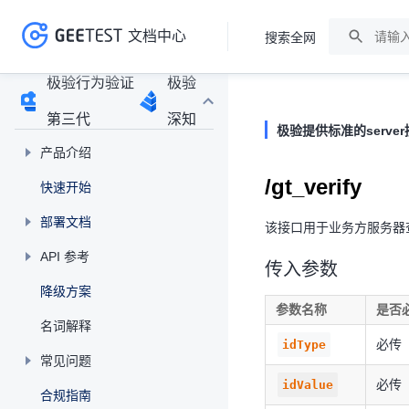
文档中心
搜索全网
>
>
极验行为验证
极验
第三代
深知
极验提供标准的serv
产品介绍
/gt_verify
快速开始
部署文档
该接口用于业务方服务器
API 参考
传入参数
降级方案
参数名称
是否
名词解释
必传
idType
常见问题
必传
idValue
合规指南