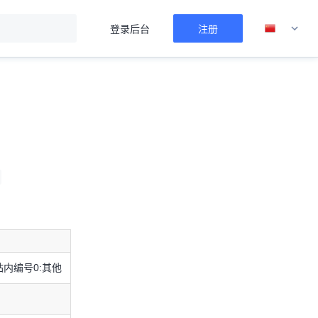
登录后台
注册
/gt_verify
传入参数
返回参数
demo
完整demo下载
java demo
php demo
户站内编号0:其他