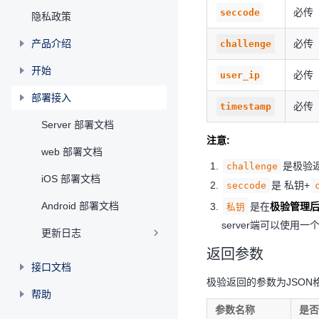
必传
seccode
隐私政策
产品介绍
必传
challenge
开始
必传
user_ip
部署接入
必传
timestamp
Server 部署文档
注意:
web 部署文档
是极验
challenge
iOS 部署文档
是 私钥+
seccode
Android 部署文档
是在
极验管理
私钥
server端可以使用
更新日志
返回参数
接口文档
极验返回的参数为JSON
帮助
参数名称
是