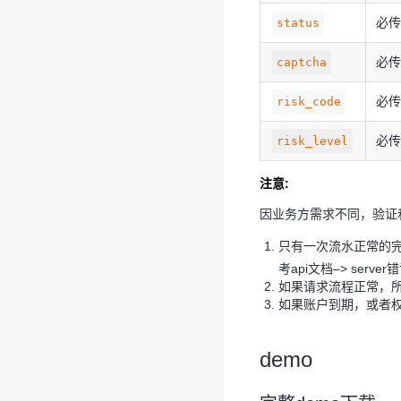
必
status
必
captcha
必
risk_code
必
risk_level
注意:
因业务方需求不同，验证
只有一次流水正常的
考api文档–> server
如果请求流程正常，
如果账户到期，或者权
demo