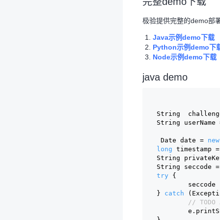
完整demo下载
极验提供完整的demo部
Java示例demo下载
Python示例demo下
Node示例demo下载
java demo
String  challeng
String userName 
 Date date = 
new
long
 timestamp =
String privateKe
String seccode =
try
 {
	seccode
} 
catch
 (Excepti
// TODO 
	e.print
}