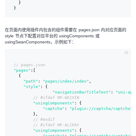
  }
}
在页面内使用插件内包含的组件需要在 pages.json 内对应页面的
style 节点下配置对应平台的 usingComponents 或
usingSwanComponents，示例如下：
// pages.json
"pages"
:[
  {
"path"
: 
"pages/index/index"
,
"style"
: {
"navigationBarTitleText"
: 
"uni-app
// #ifdef MP-WEIXIN
"usingComponents"
: {
"captcha"
: 
"plugin://captcha/captcha"
        },
// #endif
// #ifdef MP-ALIPAY
"usingComponents"
: {
"captcha"
: 
"plugin://captcha/captcha"