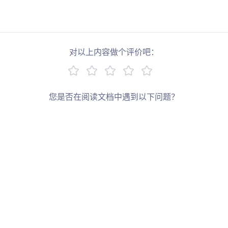
对以上内容做个评价吧：
您是否在阅读文档中遇到以下问题？
链接错误
描述过于简单
缺少示例
其他
写下您的建议：