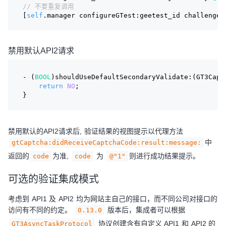
// 不要重复调用
[
self
.manager configureGTest:geetest_id challenge:
禁用默认API2请求
- (
BOOL
)shouldUseDefaultSecondaryValidate:(GT3Capt
return
NO
;
}
禁用默认的API2请求后, 验证结果的视图提示以代理方法
中
gtCaptcha:didReceiveCaptchaCode:result:message:
返回的
为准,
为
则进行成功结果提示。
code
code
@"1"
可选的验证集成模式
考虑到 API1 及 API2 均为网站主自己的接口，而不同公司对接口的
访问有不同的约定。
版本后，集成者可以根据
0.13.0
协议创建含有自定义 API1 和 API2 的
GT3AsyncTaskProtocol