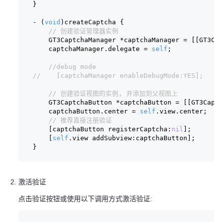
}
- (
void
)createCaptcha {
// 创建验证管理器实例
    GT3CaptchaManager *captchaManager = [[GT3C
    captchaManager.delegate = 
self
;
//debug mode
//    [captchaManager enableDebugMode:YES];
// 创建验证视图的实例, 并添加到父视图上
    GT3CaptchaButton *captchaButton = [[GT3Capt
    captchaButton.center = 
self
.view.center;
// 推荐直接注册验证
    [captchaButton registerCaptcha:
nil
];
    [
self
.view addSubview:captchaButton];
}
激活验证
点击验证按钮或使用以下调用方式激活验证: