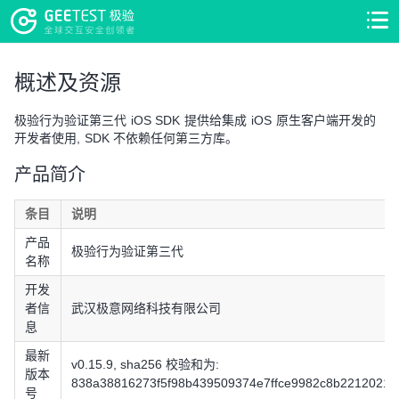
>
>
概述及资源
极验行为验证第三代 iOS SDK 提供给集成 iOS 原生客户端开发的
开发者使用, SDK 不依赖任何第三方库。
产品简介
条目
说明
产品
极验行为验证第三代
名称
开发
者信
武汉极意网络科技有限公司
息
最新
v0.15.9, sha256 校验和为:
版本
838a38816273f5f98b439509374e7ffce9982c8b22120214
号