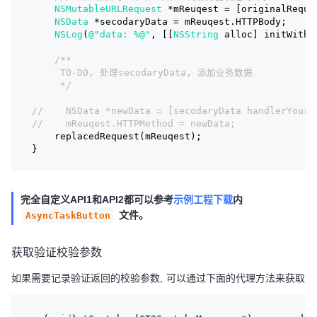
NSMutableURLRequest
 *mReuqest = [originalReque
NSData
 *secodaryData = mReuqest.HTTPBody;
NSLog
(
@"data: %@"
, [[
NSString
 alloc] initWithD
/**
     TO-DO, 处理secodaryData, 添加业务数据
     */
//    NSData *newData = [secodaryData handlerYourD
//    mReuqest.HTTPMethod = newData;
    replacedRequest(mReuqest);
}
完全自定义API1和API2都可以参考
示例工程下载
内
文件。
AsyncTaskButton
获取验证校验参数
如果需要记录验证返回的校验参数, 可以通过下面的代理方法来获取