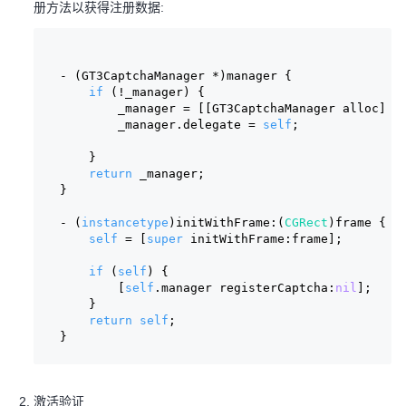
册方法以获得注册数据:
- (GT3CaptchaManager *)manager {
if
 (!_manager) {
        _manager = [[GT3CaptchaManager alloc] i
        _manager.delegate = 
self
;
    }
return
 _manager;
}
- (
instancetype
)initWithFrame:(
CGRect
)frame {
self
 = [
super
 initWithFrame:frame];
if
 (
self
) {
        [
self
.manager registerCaptcha:
nil
];
    }
return
self
;
}
激活验证