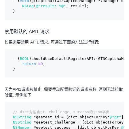
- (
void
)gtCaptcha:(GT3CaptchaManager *)manager did
NSLog
(
@"result: %@"
, result);
}
禁用默认的 API1 请求
如果需要禁用 API1 请求, 可通过下面的方法进行修改
- (
BOOL
)shouldUseDefaultRegisterAPI:(GT3CaptchaMan
return
NO
;
}
因为API1请求被禁止, 需要手动配置验证的请求参数, 否则无法拉取
验证, 示例如下:
// dict为包含gt、challenge、success的json字典
NSString
 *geetest_id = [dict objectForKey:
@"gt"
];
NSString
 *geetest_challenge = [dict objectForKey:
@
NSNumber
 *geetest_success = [dict objectForKey:
@"s