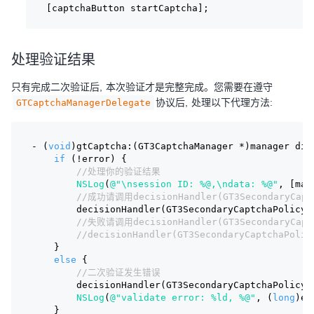
[captchaButton startCaptcha];
处理验证结果
只有完成二次验证后, 本次验证才是完整完成。您需要在遵守
协议后, 处理以下代理方法:
GTCaptchaManagerDelegate
- (
void
)gtCaptcha:(GT3CaptchaManager *)manager did
if
 (!error) {
//处理你的验证结果
NSLog
(
@"\nsession ID: %@,\ndata: %@"
, [man
//成功请调用decisionHandler(GT3SecondaryCaptc
        decisionHandler(GT3SecondaryCaptchaPolicyA
//失败请调用decisionHandler(GT3SecondaryCaptc
//decisionHandler(GT3SecondaryCaptchaPolic
    }
else
 {
//二次验证发生错误
        decisionHandler(GT3SecondaryCaptchaPolicyF
NSLog
(
@"validate error: %ld, %@"
, (
long
)er
    }