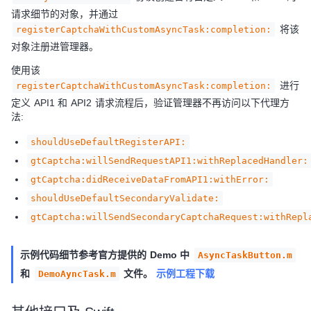
请求细节的对象，并通过
将该
registerCaptchaWithCustomAsyncTask:completion:
对象注册进管理器。
使用该
进行
registerCaptchaWithCustomAsyncTask:completion:
定义 API1 和 API2 请求流程后，验证管理器不再访问以下代理方
法:
shouldUseDefaultRegisterAPI:
gtCaptcha:willSendRequestAPI1:withReplacedHandler:
gtCaptcha:didReceiveDataFromAPI1:withError:
shouldUseDefaultSecondaryValidate:
gtCaptcha:willSendSecondaryCaptchaRequest:withRepl
示例代码细节参考官方提供的 Demo 中
AsyncTaskButton.m
和
文件。
示例工程下载
DemoAyncTask.m