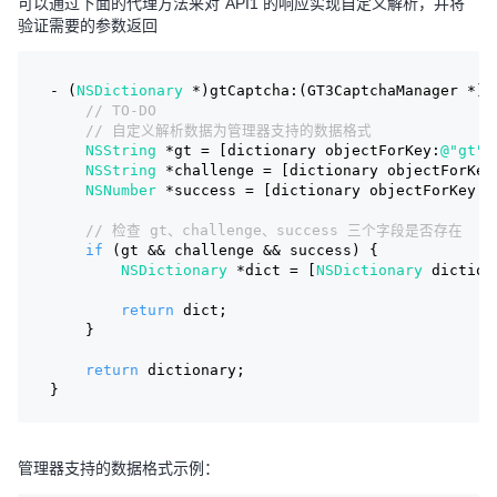
可以通过下面的代理方法来对 API1 的响应实现自定义解析，并将
验证需要的参数返回
- (
NSDictionary
 *)gtCaptcha:(GT3CaptchaManager *)m
// TO-DO
// 自定义解析数据为管理器支持的数据格式
NSString
 *gt = [dictionary objectForKey:
@"gt"
]
NSString
 *challenge = [dictionary objectForKey
NSNumber
 *success = [dictionary objectForKey:
@
// 检查 gt、challenge、success 三个字段是否存在
if
 (gt && challenge && success) {
NSDictionary
 *dict = [
NSDictionary
 diction
return
 dict;
    }
return
 dictionary;
}
管理器支持的数据格式示例：