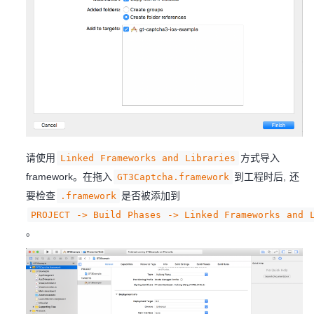
请使用
方式导入
Linked Frameworks and Libraries
framework。在拖入
到工程时后, 还
GT3Captcha.framework
要检查
是否被添加到
.framework
PROJECT -> Build Phases -> Linked Frameworks and 
。