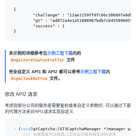
{
	"challenge" : "12ae1159ffdfcbbc306897e8d9b
	"gt" : "ad872a4e1a51888967bdb7cb45589605",
	"success" : 1
}
本示例的详细参考见
示例工程下载
内的
文件
RegisterViewController
完全自定义 API1 和 API2 都可以参考
示例工程下载
内
文件。
AsyncTaskButton
修改 API2 请求
考虑到部分公司的服务是需要鉴权或者自定义参数的, 可以通过下面
的代理方法来对API1请求实现自定义
- (
void
)gtCaptcha:(GT3CaptchaManager *)manager wil
/// 如果需要可以修改二次验证向服务器发送的请求