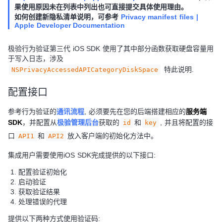
果使用原因未在列表中列出也可直接提交具体使用理由。
如何创建新隐私清单说明，可参考
Privacy manifest files |
Apple Developer Documentation
极验行为验证第三代 iOS SDK 使用了其中部分函数获取硬盘容量用
于写入日志，涉及
特此说明.
NSPrivacyAccessedAPICategoryDiskSpace
配置接口
参考行为验证的
通讯流程
, 必须要先在您的后端搭建相应的
服务端
SDK
，并配置从
极验管理后台
获取的
和
, 并且将配置的接
id
key
口
和
放入客户端的初始化方法中。
API1
API2
集成用户需要使用iOS SDK完成提供的以下接口:
配置验证初始化
启动验证
获取验证结果
处理错误的代理
提供以下两种方式使用验证码: