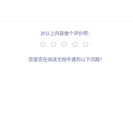
对以上内容做个评价吧：
您是否在阅读文档中遇到以下问题？
链接错误
描述过于简单
缺少示例
其他
写下您的建议：