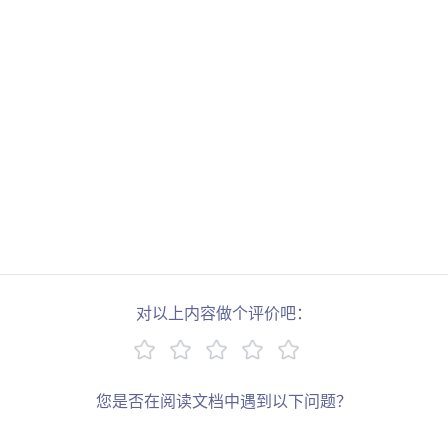
对以上内容做个评价吧：
您是否在阅读文档中遇到以下问题？
链接错误
描述过于简单
缺少示例
其他