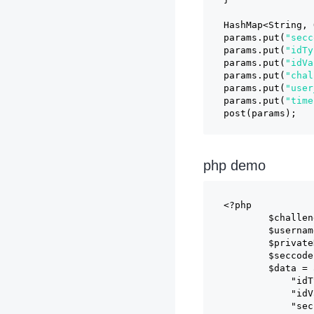
HashMap<String, 
params.put(
"secc
params.put(
"idTy
params.put(
"idVa
params.put(
"chal
params.put(
"user
params.put(
"time
post(params);
php demo
<?php
	$challe
	$userna
	$privat
	$seccod
	$data =
	    "
	    "i
	    "s