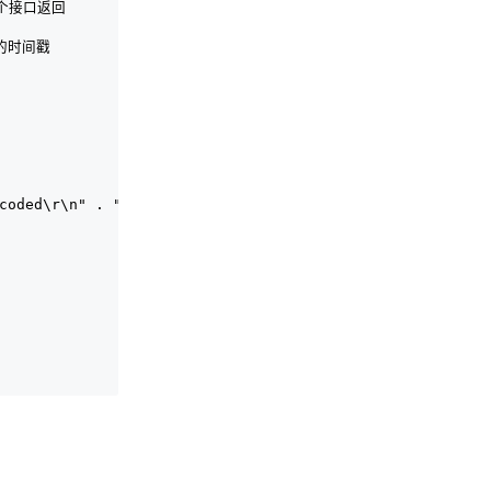
前一个接口返回
时的时间戳
ncoded\r\n" . "Content-Length: " . strlen($data) . "\r\n"