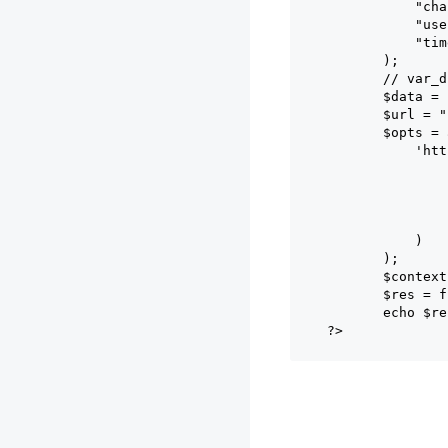
	    "c
	    "u
	    "
	);
	// var_
	$data =
	$url = 
	$opts =
	    'ht
	       
	       
	       
	       
	    )
	);
	$contex
	$res = 
	echo $r
 ?>