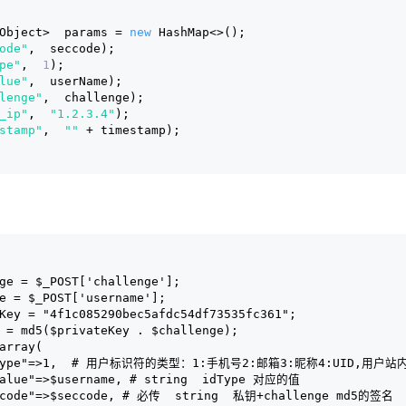
Object>  params = 
new
 HashMap<>();
ode"
,  seccode);
pe"
,  
1
);
lue"
,  userName);
lenge"
,  challenge);
_ip"
,  
"1.2.3.4"
);
stamp"
,  
""
 + timestamp);
nge = $_POST['challenge'];
me = $_POST['username'];
eKey = "4f1c085290bec5afdc54df73535fc361";
e = md5($privateKey . $challenge);
 array(
idType"=>1,  # 用户标识符的类型：1:手机号2:邮箱3:昵称4:UID,用户
dValue"=>$username, # string  idType 对应的值
eccode"=>$seccode, # 必传  string  私钥+challenge md5的签名