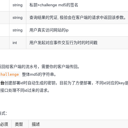
string
私钥+challenge md5的签名
string
查询结果的凭证, 极验会在客户端的请求中返回该参数。
string
用户真实访问网站的ip
int
用户发起对应事件交互行为时的时间戳
返回给客户端的流水号，需要你的客户端传回。
整体md5的字符串。
challenge
后台
创建部署id时自动生成的密钥，目前为了方便部署，不同id对应的key
一个接口处理不同id过来的请求。
格式：
否必须
类型
描述