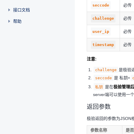
必传
seccode
接口文档
必传
challenge
帮助
必传
user_ip
必传
timestamp
注意:
是极验
challenge
是 私钥+
seccode
是在
极验管理
私钥
server端可以使用
返回参数
极验返回的参数为JSON
参数名称
是