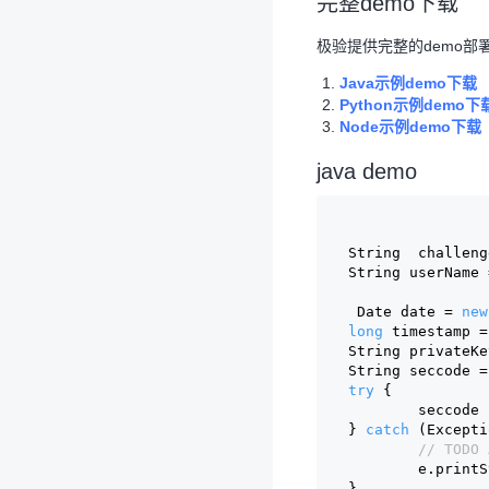
完整demo下载
极验提供完整的demo部
Java示例demo下载
Python示例demo下
Node示例demo下载
java demo
String  challeng
String userName 
 Date date = 
new
long
 timestamp =
String privateKe
String seccode =
try
 {
	seccode
} 
catch
 (Excepti
// TODO 
	e.print
}