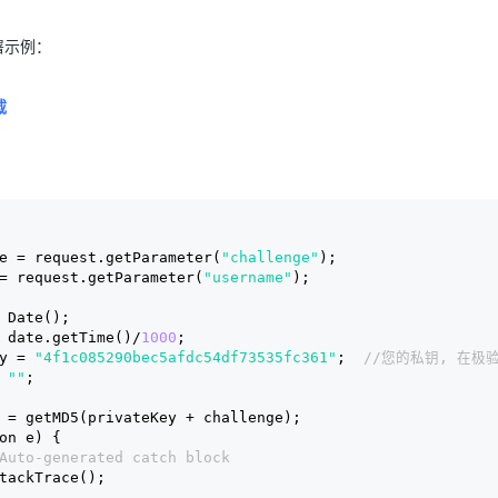
署示例：
载
e = request.getParameter(
"challenge"
);
= request.getParameter(
"username"
);
 Date();
 date.getTime()/
1000
;
y = 
"4f1c085290bec5afdc54df73535fc361"
;  
//您的私钥, 在极
 
""
;
  = getMD5(privateKey + challenge);
on e) {
Auto-generated catch block
StackTrace();