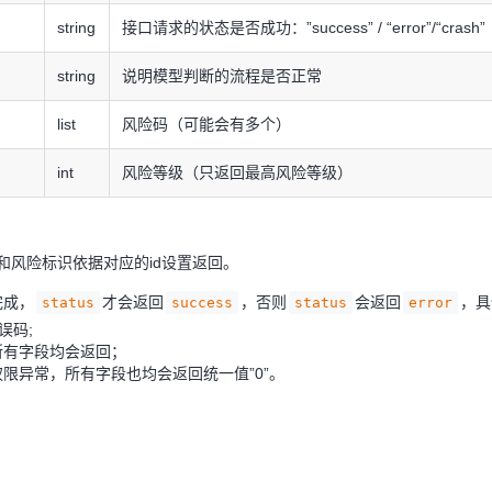
传
string
接口请求的状态是否成功：”success” / “error”/“crash”
传
string
说明模型判断的流程是否正常
传
list
风险码（可能会有多个）
传
int
风险等级（只返回最高风险等级）
和风险标识依据对应的id设置返回。
完成，
才会返回
，否则
会返回
，具
status
success
status
error
错误码;
所有字段均会返回；
限异常，所有字段也均会返回统一值”0”。