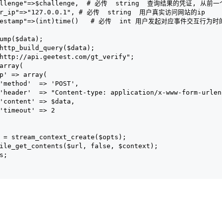
hallenge"=>$challenge,  # 必传  string  查询结果的凭证, 从
ser_ip"=>"127.0.0.1", # 必传  string  用户真实访问网站的ip
timestamp"=>(int)time()   # 必传  int 用户发起对应事件交互行为
dump($data);
 http_build_query($data);
"http://api.geetest.com/gt_verify";
 array(
tp' => array(
 'method'  => 'POST',
 'header'  => "Content-type: application/x-www-form-urle
 'content' => $data,
 'timeout' => 2
t = stream_context_create($opts);
file_get_contents($url, false, $context);
es;