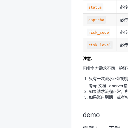
必
status
必
captcha
必
risk_code
必
risk_level
注意:
因业务方需求不同，验证
只有一次流水正常的
考api文档–> server
如果请求流程正常，
如果账户到期，或者权
demo