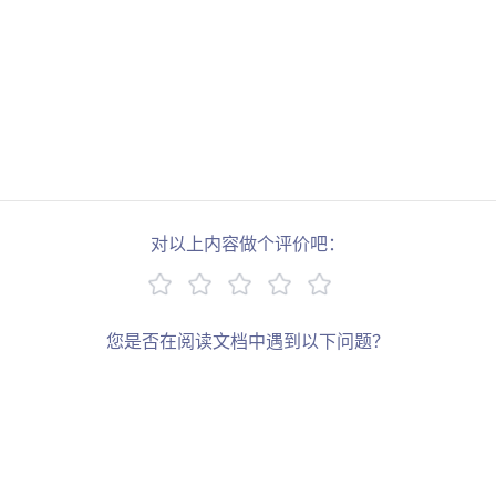
对以上内容做个评价吧：
您是否在阅读文档中遇到以下问题？
链接错误
描述过于简单
缺少示例
其他
写下您的建议：