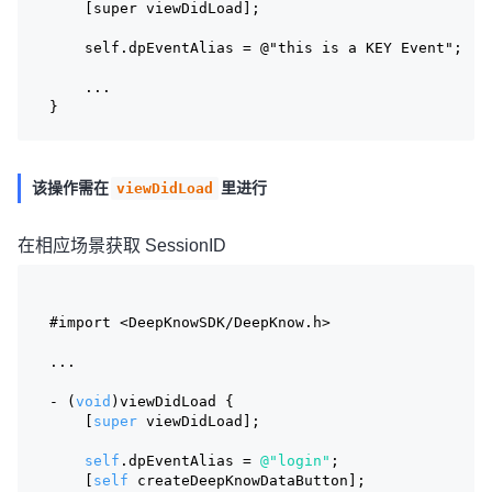
    [super viewDidLoad];
    self.dpEventAlias = @"this is a KEY Event";
    ...
}
该操作需在
里进行
viewDidLoad
在相应场景获取 SessionID
#import 
<DeepKnowSDK/DeepKnow.h>
...
- (
void
)viewDidLoad {
    [
super
 viewDidLoad];
self
.dpEventAlias = 
@"login"
;
    [
self
 createDeepKnowDataButton];