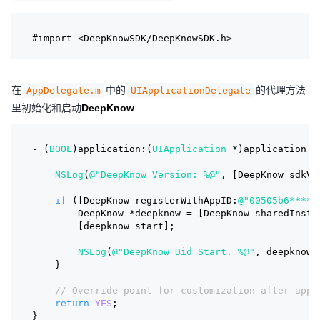
#import 
<DeepKnowSDK/DeepKnowSDK.h>
在
中的
的代理方法
AppDelegate.m
UIApplicationDelegate
里初始化和启动
DeepKnow
- (
BOOL
)application:(
UIApplication
 *)application d
NSLog
(
@"DeepKnow Version: %@"
, [DeepKnow sdkVe
if
 ([DeepKnow registerWithAppID:
@"00505b6*****
        DeepKnow *deepknow = [DeepKnow sharedInsta
        [deepknow start];
NSLog
(
@"DeepKnow Did Start. %@"
, deepknow)
    }
// Override point for customization after appl
return
YES
;
}