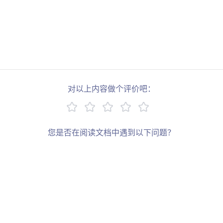
对以上内容做个评价吧：
您是否在阅读文档中遇到以下问题？
链接错误
描述过于简单
缺少示例
其他
写下您的建议：