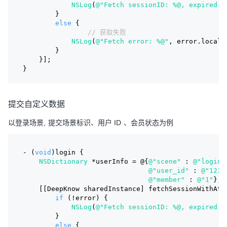
NSLog
(
@"Fetch sessionID: %@, expired a
        }
else
 {
// 获取失败
NSLog
(
@"Fetch error: %@"
, error.locali
        }
    }];
}
提交自定义数据
以登录场景, 提交场景标识、用户 ID 、会员状态为例
- (
void
)login {
NSDictionary
 *userInfo = @{
@"scene"
 : 
@"login"
@"user_id"
 : 
@"1234
@"member"
 : 
@"1"
};
    [[DeepKnow sharedInstance] fetchSessionWithAtt
if
 (!error) {
NSLog
(
@"Fetch sessionID: %@, expired a
        }
else
 {