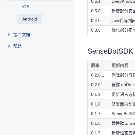
0.5.1
DeepKnowS
iOS
0.5.0
新增部分安全
Android
0.4.0
java代码
0.3.9
优化部分细节
接口文档
帮助
SenseBotSDK
版本
更新内容
0.2.0.1
删除部分写
0.2.0
暴露 onRece
0.1.9
更新语言选
0.1.8
修复因为动
0.1.7
SenseBotS
0.1.6
替换默认 web
0.1.5
新增语言支持