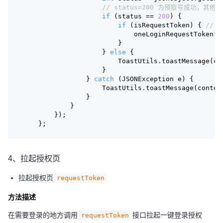
// status=200 为预取号成功，其
if
 (status == 
200
) {
if
 (isRequestToken) { 
//
                            oneLoginRequestToken()
                        }
                    } 
else
 {
                        ToastUtils.toastMessage(co
                    }
                } 
catch
 (JSONException e) {
                    ToastUtils.toastMessage(contex
                }
            }
        });
    };
4、拉起授权页
拉起授权页
requestToken
方法描述
在需要登录的地方调用
接口拉起一键登录授权
requestToken