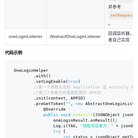
并参考
setRequestT
。
回调监听器，
oneLoginListener
AbstractOneLoginListener
者自己实现
代码示例
OneLoginHelper
        .with()
        .setLogEnable(
true
)
//第一个参数为当前 Application 或 Activity 的 C
//第二个参数为所需要配置的 APPID
        .init(context, APPID)
        .preGetToken(
""
, 
new
 AbstractOneLoginListe
@Override
public
void
onResult
(JSONObject jsonOb
                oneLoginResult.onResult();
                Log.i(TAG, 
"预取号结果为："
 + jsonObj
try
 {
int
 status = jsonObject.getInt