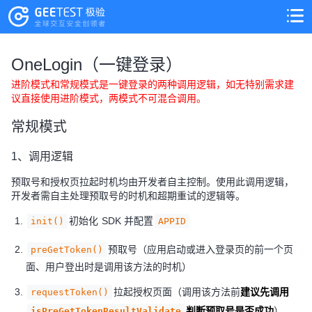
>
>
OneLogin（一键登录）
进阶模式和常规模式是一键登录的两种调用逻辑，如无特别需求建
议直接使用进阶模式，两模式不可混合调用。
常规模式
1、调用逻辑
预取号和授权页拉起时机均由开发者自主控制。使用此调用逻辑，
开发者需自主处理预取号的时机和超期重试的逻辑等。
初始化 SDK 并配置
init()
APPID
预取号（应用启动或进入登录页的前一个页
preGetToken()
面、用户登出时是调用该方法的时机）
拉起授权页面（调用该方法前
建议先调用
requestToken()
判断预取号是否成功
）
isPreGetTokenResultValidate