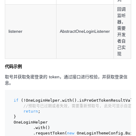
回调
监听
器，
需要
listener
AbstractOneLoginListener
开发
者自
己实
现
代码示例
取号并获取免密登录的 token，通过接口进行校验，并获取登录信
息。
if
 (!OneLoginHelper.with().isPreGetTokenResultVali
//预取号已过期或者失效，需要重新预取号, 此处可显示自定
return
;
}
OneLoginHelper
        .with()
        .requestToken(
new
 OneLoginThemeConfig.Buil