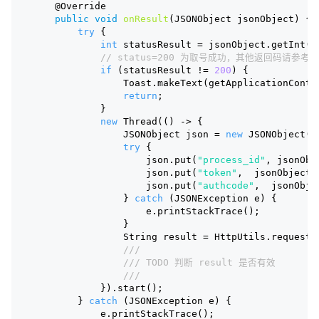
@Override
public
void
onResult
(JSONObject jsonObject)
{
try
 {
int
 statusResult = jsonObject.getInt(
"
// status=200 为取号成功，其他返回码请参考
if
 (statusResult != 
200
) {
                Toast.makeText(getApplicationConte
return
;
            }
new
 Thread(() -> {
                JSONObject json = 
new
 JSONObject()
try
 {
                    json.put(
"process_id"
, jsonObj
                    json.put(
"token"
,  jsonObject.
                    json.put(
"authcode"
,  jsonObje
                } 
catch
 (JSONException e) {
                    e.printStackTrace();
                }
                String result = HttpUtils.requ
///
/// TODO 判断 result 是否有效
///
            }).start();
        } 
catch
 (JSONException e) {
            e.printStackTrace();