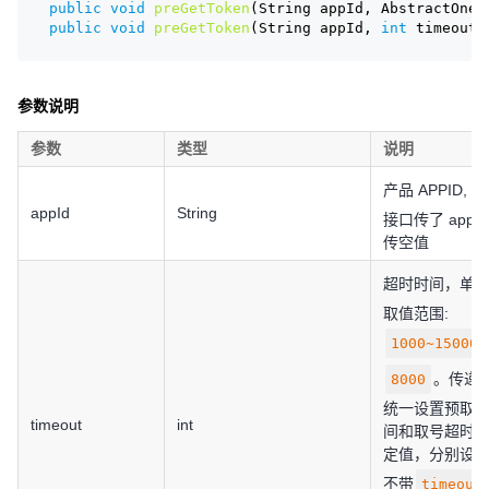
public
void
preGetToken
(String appId, AbstractOneL
public
void
preGetToken
(String appId, 
int
 timeout,
参数说明
参数
类型
说明
产品 APPID, 如
appId
String
接口传了 appI
传空值
超时时间，单位
取值范围:
1000~15000
。传递
8000
统一设置预取
timeout
int
间和取号超时
定值，分别设
不带
timeout