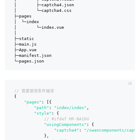
│        ├─captcha4.json
│        └─captcha4.css
├─pages
│  └─index
│        └─index.vue
│
├─static
├─main.js
├─App.vue
├─manifest.json
└─pages.json
// 需要使用条件编译
{
"pages"
: [{
"path"
: 
"index/index"
,
"style"
: {
// #ifdef MP-BAIDU
"usingComponents"
: {
"captcha4"
: 
"/swancomponents/captc
            },