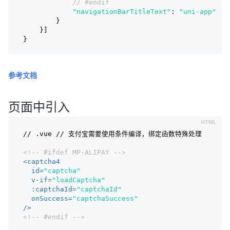
// #endif
"navigationBarTitleText"
: 
"uni-app"
        }
    }]
}
参考文档
页面中引入
// .vue // 支付宝需要使用条件编译，绑定函数特殊处理
<!-- #ifdef MP-ALIPAY -->
<
captcha4
id
=
"captcha"
v-if
=
"loadCaptcha"
:captchaId
=
"captchaId"
onSuccess
=
"captchaSuccess"
/>
<!-- #endif -->