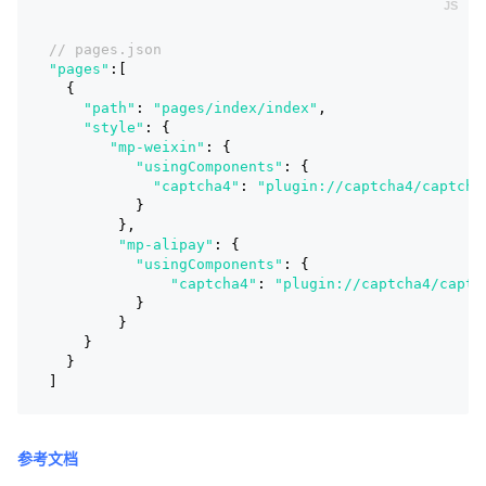
// pages.json
"pages"
:[
  {
"path"
: 
"pages/index/index"
,
"style"
: {
"mp-weixin"
: {
"usingComponents"
: {
"captcha4"
: 
"plugin://captcha4/captcha
          }
        },
"mp-alipay"
: {
"usingComponents"
: {
"captcha4"
: 
"plugin://captcha4/captc
          }
        }
    }
  }
]
参考文档