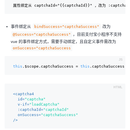
属性绑定从 captchaId="{{captchaId}}" ，改为 :captchaId
事件绑定从
改为
bindSuccess="captchaSuccess"
，目前支付宝小程序不支持
@Success="captchaSuccess"
vue 的事件绑定方式，需要手动绑定，且自定义事件需改为
onSuccess="captchaSuccess
this
.$scope.captchaSuccess = 
this
.captchaSuccess.b
<
captcha4
id
=
"captcha"
v-if
=
"loadCaptcha"
:captchaId
=
"captchaId"
onSuccess
=
"captchaSuccess"
/>