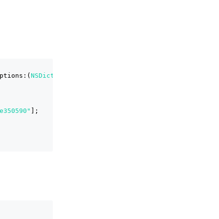
ptions:(
NSDictionary
 *)launchOptions {
e350590"
];