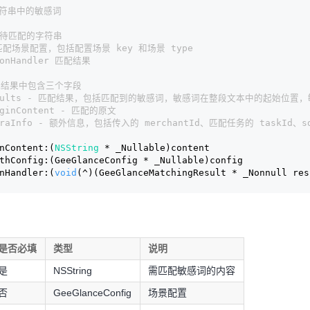
配字符串中的敏感词
nt 待匹配的字符串
ig 匹配场景配置，包括配置场景 key 和场景 type
tionHandler 匹配结果
 匹配结果中包含三个字段
  results - 匹配结果，包括匹配到的敏感词，敏感词在整段文本中的起始位
riginContent - 匹配的原文
 extraInfo - 额外信息，包括传入的 merchantId、匹配任务的 ta
nContent:(
NSString
 * _Nullable)content
thConfig:(GeeGlanceConfig * _Nullable)config
nHandler:(
void
(^)(GeeGlanceMatchingResult * _Nonnull res
是否必填
类型
说明
是
NSString
需匹配敏感词的内容
否
GeeGlanceConfig
场景配置