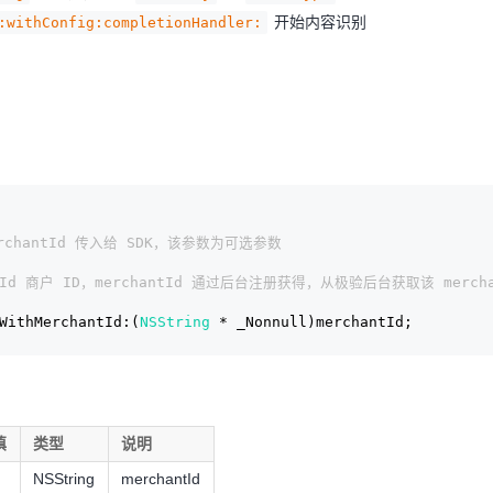
开始内容识别
:withConfig:completionHandler:
merchantId 传入给 SDK，该参数为可选参数
antId 商户 ID，merchantId 通过后台注册获得，从极验后台获取该 merchan
WithMerchantId:(
NSString
 * _Nonnull)merchantId;
填
类型
说明
NSString
merchantId