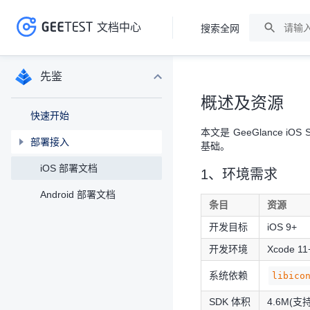
文档中心
搜索全网
>
>
先鉴
概述及资源
快速开始
本文是 GeeGlance i
部署接入
基础。
iOS 部署文档
1、环境需求
Android 部署文档
条目
资源
开发目标
iOS 9+
开发环境
Xcode 11
系统依赖
libico
SDK 体积
4.6M(支持 