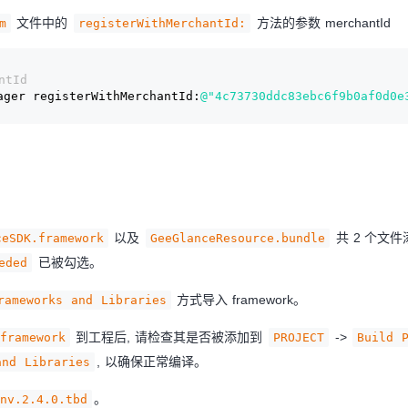
文件中的
方法的参数 merchantId
m
registerWithMerchantId:
ntId
ager registerWithMerchantId:
@"4c73730ddc83ebc6f9b0af0d0e
以及
共 2 个文件
ceSDK.framework
GeeGlanceResource.bundle
已被勾选。
eded
方式导入 framework。
rameworks and Libraries
到工程后, 请检查其是否被添加到
->
framework
PROJECT
Build 
, 以确保正常编译。
and Libraries
。
nv.2.4.0.tbd