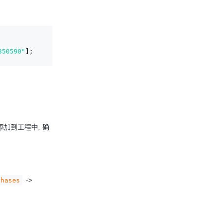
350590"
];
添加到工程中, 确
->
Phases