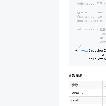
 @abstract 匹
 @param conte
 @param conf
 @param comple
 @discussion
           
             o
            
 */
+ (
void
)matchesI
              wi
       completio
参数描述
参数
content
config