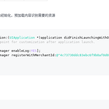
，并开始初始化，预加载内容识别需要的资源
ion:(
UIApplication
 *)application didFinishLaunchingWithO
point for customization after application launch.
nager enableLog:
YES
];
nager registerWithMerchantId:
@"4c73730ddc83ebc6f9b0af0d0