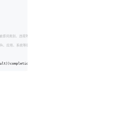
置，敏感词类别、违规等级
skId、sdk、应用、系统等版本号、机型，匹配出错时，error 中有具体错误描述信
ult))completionHandler;