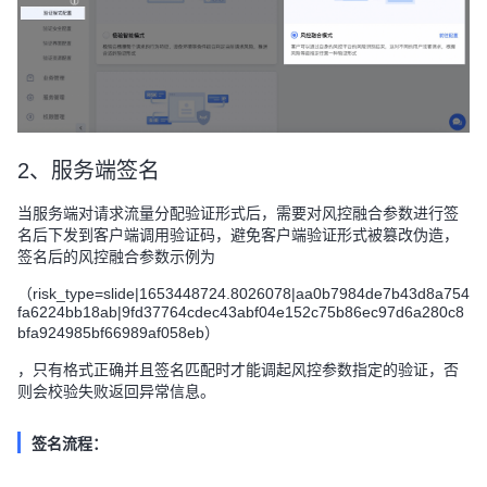
2、服务端签名
当服务端对请求流量分配验证形式后，需要对风控融合参数进行签
名后下发到客户端调用验证码，避免客户端验证形式被篡改伪造，
签名后的风控融合参数示例为
（risk_type=slide|1653448724.8026078|aa0b7984de7b43d8a754
fa6224bb18ab|9fd37764cdec43abf04e152c75b86ec97d6a280c8
bfa924985bf66989af058eb）
，只有格式正确并且签名匹配时才能调起风控参数指定的验证，否
则会校验失败返回异常信息。
签名流程：