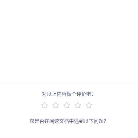
对以上内容做个评价吧：
您是否在阅读文档中遇到以下问题？
链接错误
描述过于简单
缺少示例
其他