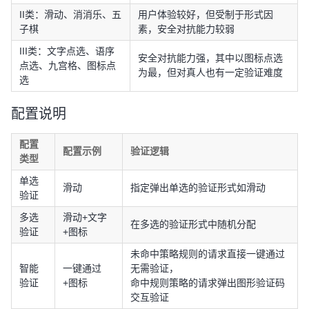
II类：滑动、消消乐、五
用户体验较好，但受制于形式因
子棋
素，安全对抗能力较弱
III类：文字点选、语序
安全对抗能力强，其中以图标点选
点选、九宫格、图标点
为最，但对真人也有一定验证难度
选
配置说明
配置
配置示例
验证逻辑
类型
单选
滑动
指定弹出单选的验证形式如滑动
验证
多选
滑动+文字
在多选的验证形式中随机分配
验证
+图标
未命中策略规则的请求直接一键通过
智能
一键通过
无需验证，
验证
+图标
命中规则策略的请求弹出图形验证码
交互验证