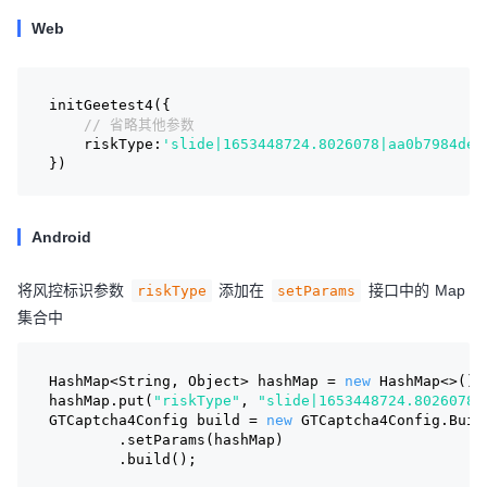
Web
initGeetest4({
// 省略其他参数
    riskType:
'slide|1653448724.8026078|aa0b7984de7
})
Android
将风控标识参数
添加在
接口中的 Map
riskType
setParams
集合中
HashMap<String, Object> hashMap = 
new
 HashMap<>();
hashMap.put(
"riskType"
, 
"slide|1653448724.8026078|
GTCaptcha4Config build = 
new
 GTCaptcha4Config.Buil
        .setParams(hashMap)
        .build();