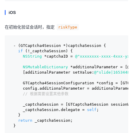
iOS
在初始化验证会话时，指定
riskType
- (GTCaptcha4Session *)captchaSession {
if
 (!_captchaSession) {
NSString
 *captchaID = 
@"xxxxxxxx-xxxx-4xxx-yxx
NSMutableDictionary
 *additionalParameter = [@{
    [additionalParameter setValue:
@"slide|16534487
    GTCaptcha4SessionConfiguration *config = [GTCa
    config.additionalParameter = additionalParamet
// 根据需要设置其他参数
    _captchaSession = [GTCaptcha4Session sessionWi
    _captchaSession.delegate = 
self
;
  }
return
 _captchaSession;
}