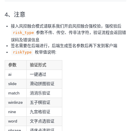
4、注意
接入风控融合模式请联系我们开启风控融合强校验，强校验后
参数不传、传空、传非法字符，验证流程会返回错
risk_type
误码及错误信息
签名需要在后端进行，后端生成签名参数后再下发到客户端
枚举值说明:
riskType
参数
验证形式
ai
一键通过
slide
滑动拼图验证
match
消消乐验证
winlinze
五子棋验证
nine
九宫格验证
word
文字点选验证
phrase
语序点选验证